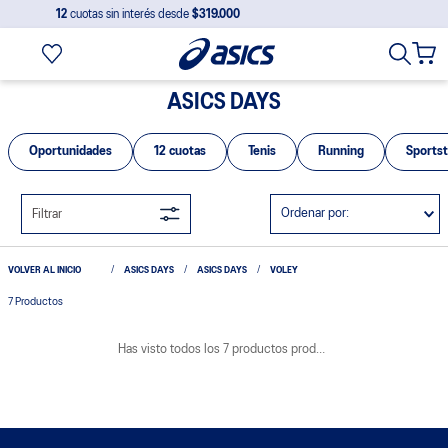
12
cuotas sin interés desde
$319.000
ASICS DAYS
Oportunidades
12 cuotas
Tenis
Running
Sportst
Ordenar por
Filtrar
ASICS DAYS
ASICS DAYS
VOLEY
7
Productos
ENVÍO GRATIS
COMPRAR
COMPRAR
HOMBRE
VOLEY
HOMBRE
VOLEY
Zapatilla Asics Sky Elite Ff
Zapatilla Asics Gel Rocket
3 M