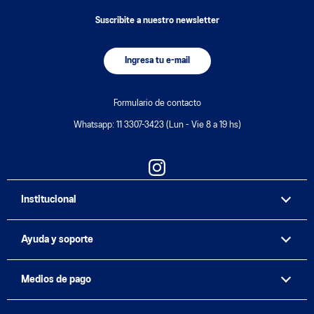
12 M
$319.900
$199.900
12 cuotas sin interés
10%
OFF
COMPRAR
HOMBRE
VOLEY
Zapatilla Asics Gel-Rocket 11 M
$179.910
$199.900
ENVÍO GRATIS
COMPRAR
MUJER
VOLEY
Zapatilla Asics Sky Elite Ff
3 W
$319.900