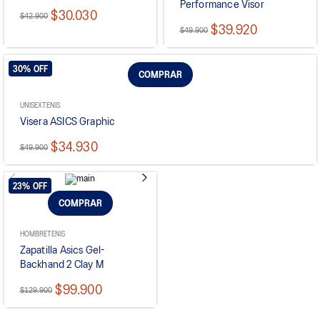
Performance Visor
$30.030
$42.900
$39.920
$49.900
30%
OFF
COMPRAR
UNISEX
TENIS
Visera ASICS Graphic
$34.930
$49.900
23%
OFF
COMPRAR
HOMBRE
TENIS
Zapatilla Asics Gel-
Backhand 2 Clay M
$99.900
$129.900