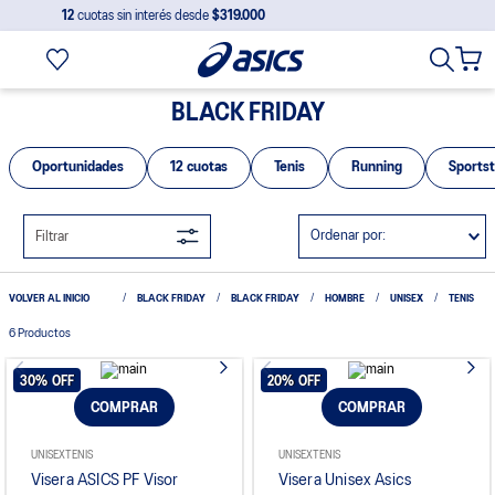
12
cuotas sin interés desde
$319.000
BLACK FRIDAY
Oportunidades
12 cuotas
Tenis
Running
Sportst
Ordenar por
Filtrar
BLACK FRIDAY
BLACK FRIDAY
HOMBRE
UNISEX
TENIS
6
Productos
30%
OFF
20%
OFF
COMPRAR
COMPRAR
UNISEX
TENIS
UNISEX
TENIS
Visera ASICS PF Visor
Visera Unisex Asics