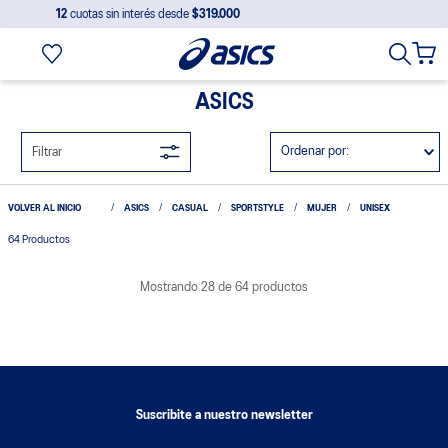
12
cuotas sin interés desde
$319.000
ASICS
Ordenar por
Filtrar
ASICS
CASUAL
SPORTSTYLE
MUJER
UNISEX
64
Productos
20%
OFF
20%
OFF
COMPRAR
COMPRAR
UNISEX
SPORTSTYLE
UNISEX
SPORTSTYLE
Zapatilla Asics Skyhand Og
Zapatilla Asics Skyhand Og
U
U
$175.920
$175.920
$219.900
$219.900
10% OFF
con el cupón
10% OFF
con el cupón