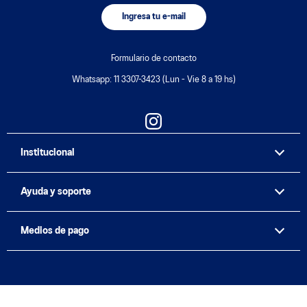
10EXTRA
10EXTRA
20%
OFF
COMPRAR
UNISEX
SPORTSTYLE
Zapatilla Asics Skyhand Og U
$175.920
$219.900
10% OFF
con el cupón
10EXTRA
20%
OFF
COMPRAR
UNISEX
SPORTSTYLE
Zapatilla Asics Skyhand Og
U
$175.920
$219.900
10% OFF
con el cupón
10EXTRA