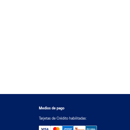
Medios de pago
Tarjetas de Crédito habilitadas: