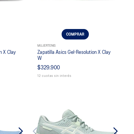
COMPRAR
MUJER
TENIS
on X Clay
Zapatilla Asics Gel-Resolution X Clay
W
$329.900
12 cuotas sin interés