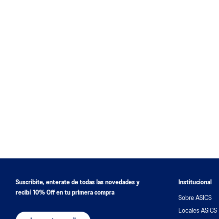
Suscribite, enterate de todas las novedades y
Institucional
recibí 10% Off en tu primera compra
Sobre ASICS
Locales ASICS