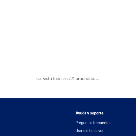
Has visto todos los
24
productos
Ayuda y soporte
Preguntas frecuentes
Uso saldo a favor