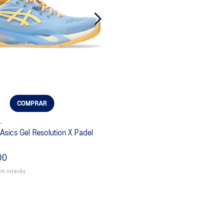
COMPRAR
L
 Asics Gel Resolution X Padel
00
in interés