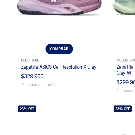
COMPRAR
MUJER
TENIS
MUJER
TENIS
Zapatilla ASICS Gel-Resolution X Clay
Zapatilla
Clay W
$329.900
$299.9
12 cuotas sin interés
6 cuotas si
23%
OFF
23%
OFF