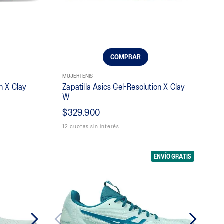
COMPRAR
MUJER
TENIS
on X Clay
Zapatilla Asics Gel-Resolution X Clay
W
$329.900
12 cuotas sin interés
ENVÍO GRATIS