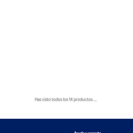
Has visto todos los
14
productos