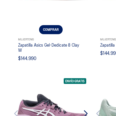
9
.
resolution
10
.
nyc
COMPRAR
MUJER
TENIS
MUJER
TENIS
Zapatilla Asics Gel-Dedicate 8 Clay
Zapatilla
W
$144.9
$144.990
ENVÍO GRATIS