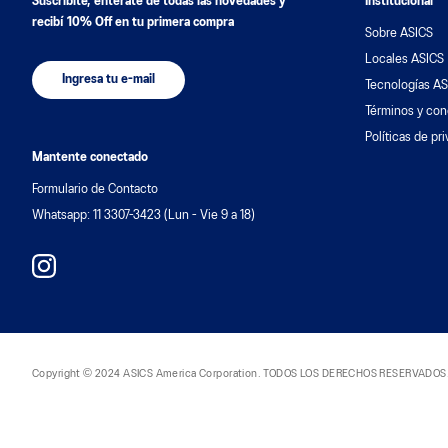
Suscribite, enterate de todas las novedades y
Institucional
recibí 10% Off en tu primera compra
Sobre ASICS
Locales ASICS
Ingresa tu e-mail
Tecnologías AS
Términos y con
Políticas de pr
Mantente conectado
Formulario de Contacto
Whatsapp: 11 3307-3423 (Lun - Vie 9 a 18)
Copyright © 2024 ASICS America Corporation. TODOS LOS DERECHOS RESERVADOS. DAS