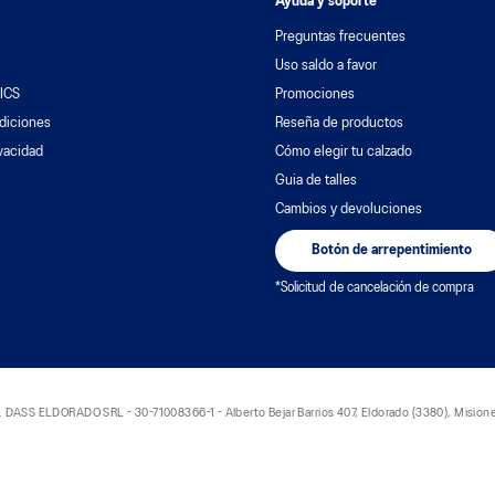
Ayuda y soporte
Preguntas frecuentes
Uso saldo a favor
ICS
Promociones
diciones
Reseña de productos
ivacidad
Cómo elegir tu calzado
Guia de talles
Cambios y devoluciones
Botón de arrepentimiento
*Solicitud de cancelación de compra
S ELDORADO SRL - 30-71008366-1 - Alberto Bejar Barrios 407, Eldorado (3380), Misione