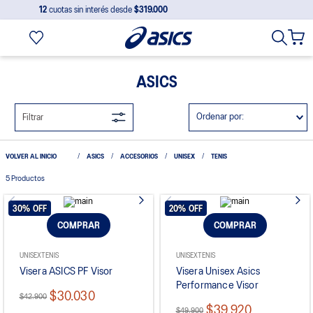
12
cuotas sin interés desde
$319.000
ASICS
Ordenar por
Filtrar
ASICS
ACCESORIOS
UNISEX
TENIS
5
Productos
30%
OFF
20%
OFF
COMPRAR
COMPRAR
UNISEX
TENIS
UNISEX
TENIS
Visera ASICS PF Visor
Visera Unisex Asics
Performance Visor
$30.030
$42.900
$39.920
$49.900