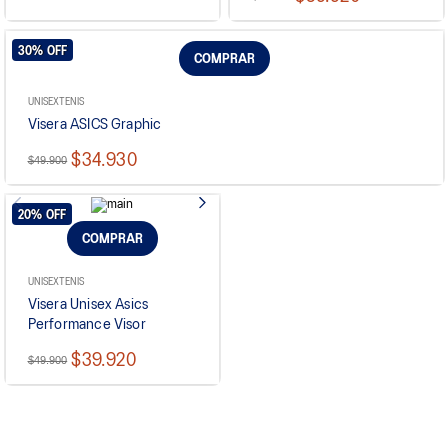
30%
OFF
COMPRAR
UNISEX
TENIS
Visera ASICS Graphic
$34.930
$49.900
20%
OFF
COMPRAR
UNISEX
TENIS
Visera Unisex Asics
Performance Visor
$39.920
$49.900