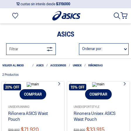
12
cuotas sin interés desde
$319.000
ASICS
Ordenar por
Filtrar
ASICS
ACCESORIOS
UNISEX
RIÑONERAS
2
Productos
20%
OFF
15%
OFF
COMPRAR
COMPRAR
UNISEX
RUNNING
UNISEX
SPORTSTYLE
Riñonera ASICS Waist
Rinonera Unisex ASICS
Pouch
Waist Pouch
$71.920
$33.915
$89.900
$39.900