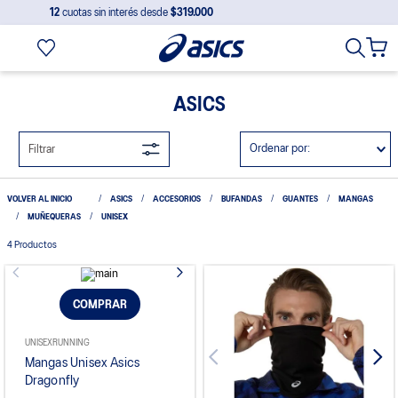
12
cuotas sin interés desde
$319.000
ASICS
Ordenar por
Filtrar
ASICS
ACCESORIOS
BUFANDAS
GUANTES
MANGAS
MUÑEQUERAS
UNISEX
4
Productos
COMPRAR
UNISEX
RUNNING
Mangas Unisex Asics
Dragonfly