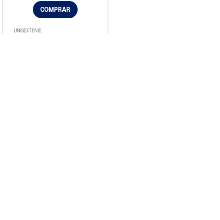
COMPRAR
UNISEX
TENIS
Muñequera Unisex Asics
Wrist Band Pair
$24.900
Has visto todos los
4
productos
Suscribite a nuestro newsletter
Ingresa tu e-mail
Formulario de contacto