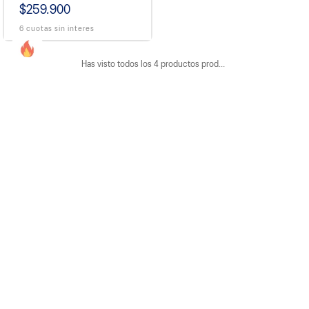
$259.900
6 cuotas sin interes
Has visto todos los
4
productos
Suscribite a nuestro newsletter
Ingresa tu e-mail
Formulario de contacto
Whatsapp: 11 3307-3423 (Lun - Vie 8 a 19 hs)