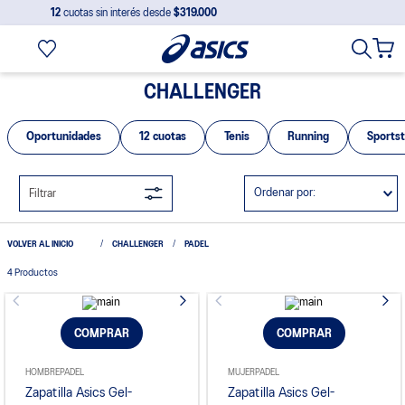
12
cuotas sin interés desde
$319.000
CHALLENGER
Oportunidades
12 cuotas
Tenis
Running
Sportst
Ordenar por
Filtrar
CHALLENGER
PADEL
4
Productos
COMPRAR
COMPRAR
HOMBRE
PADEL
MUJER
PADEL
Zapatilla Asics Gel-
Zapatilla Asics Gel-