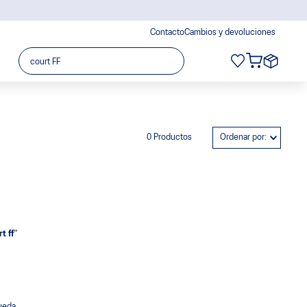
Contacto
Cambios y devoluciones
Buscar...
0
Productos
Ordenar por
t ff
"
queda