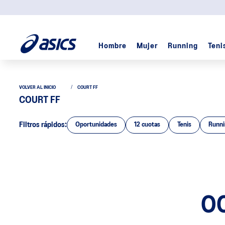
Hombre
Mujer
Running
Teni
COURT FF
COURT FF
Filtros rápidos:
Oportunidades
12 cuotas
Tenis
Runni
O