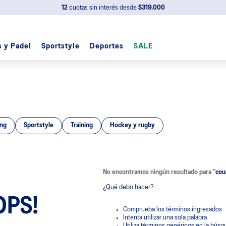
12
cuotas sin interés desde
$319.000
s y Padel
Sportstyle
Deportes
SALE
ng
Sportstyle
Training
Hockey y rugby
No encontramos ningún resultado para "
cour
¿Qué debo hacer?
OPS!
Comprueba los términos ingresados
Intenta utilizar una sola palabra
Utiliza términos genéricos en la bús