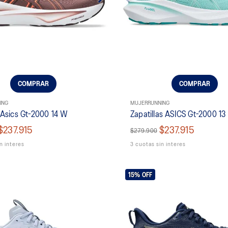
COMPRAR
COMPRAR
ING
MUJER
RUNNING
a Asics Gt-2000 14 W
Zapatillas ASICS Gt-2000 13
$237.915
$237.915
$279.900
n interes
3 cuotas sin interes
15%
OFF