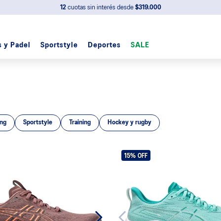
12
cuotas sin interés desde
$319.000
s y Padel
Sportstyle
Deportes
SALE
ng
Sportstyle
Training
Hockey y rugby
15%
OFF