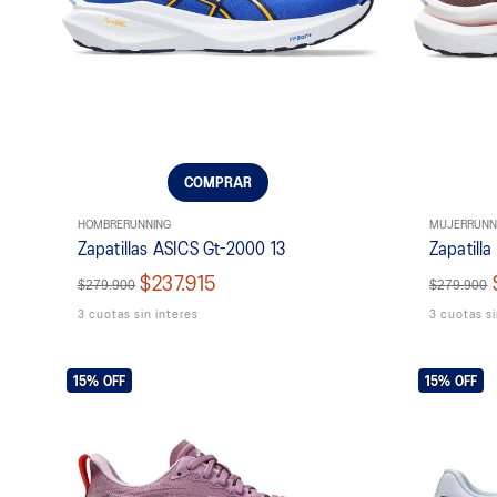
COMPRAR
HOMBRE
RUNNING
MUJER
RUNN
Zapatillas ASICS Gt-2000 13
Zapatill
$237.915
$279.900
$279.900
3 cuotas sin interes
3 cuotas si
15%
OFF
15%
OFF