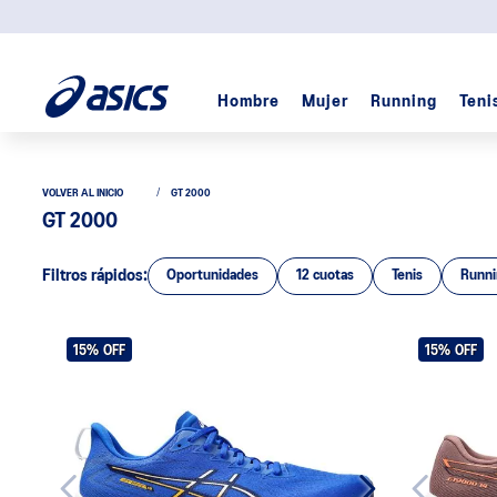
Hombre
Mujer
Running
Teni
GT 2000
GT 2000
Filtros rápidos:
Oportunidades
12 cuotas
Tenis
Runni
15%
OFF
15%
OFF