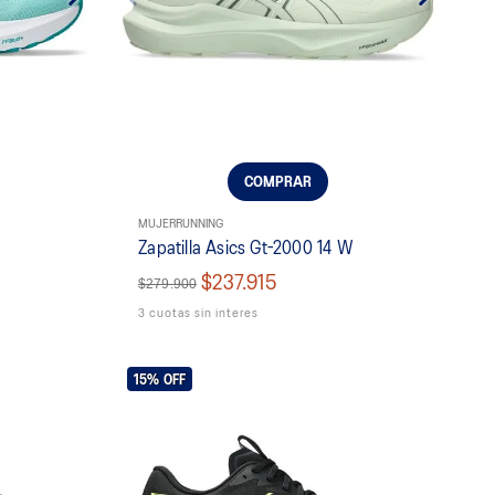
COMPRAR
MUJER
RUNNING
Zapatilla Asics Gt-2000 14 W
$237.915
$279.900
3 cuotas sin interes
15%
OFF