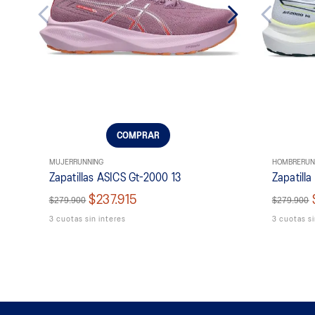
COMPRAR
MUJER
RUNNING
HOMBRE
RUN
Zapatillas ASICS Gt-2000 13
Zapatill
$237.915
$279.900
$279.900
3 cuotas sin interes
3 cuotas si