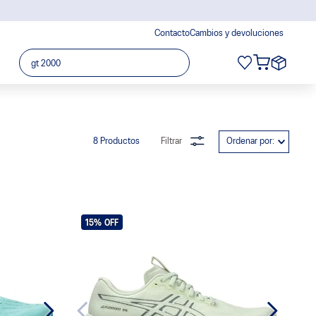
Contacto
Cambios y devoluciones
Buscar...
8
Productos
Filtrar
Ordenar por
15%
OFF