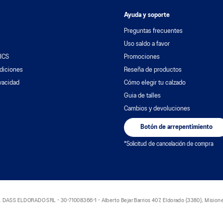
Ayuda y soporte
Preguntas frecuentes
Uso saldo a favor
ICS
Promociones
diciones
Reseña de productos
ivacidad
Cómo elegir tu calzado
Guia de talles
Cambios y devoluciones
Botón de arrepentimiento
*Solicitud de cancelación de compra
S ELDORADO SRL - 30-71008366-1 - Alberto Bejar Barrios 407, Eldorado (3380), Misione