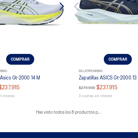
COMPRAR
COMPRAR
NING
MUJER
RUNNING
a Asics Gt-2000 14 M
Zapatillas ASICS Gt-2000 13
$237.915
$237.915
$279.900
n interes
3 cuotas sin interes
Has visto todos los
8
productos