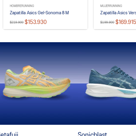
HOMBRE
RUNNING
MUJER
RUNNING
Zapatilla Asics Gel-Sonoma 8 M
Zapatilla Asics Ve
$153.930
$169.91
$219.900
$199.900
etafuji
Sonicblast