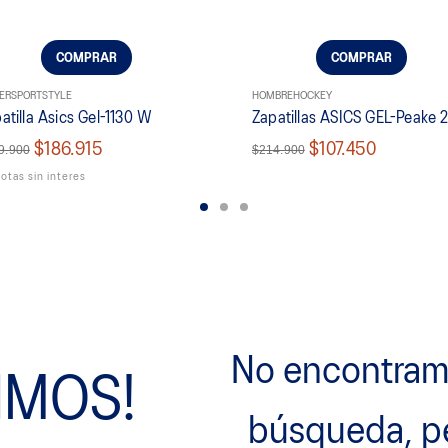
COMPRAR
COMPRAR
ER
SPORTSTYLE
HOMBRE
HOCKEY
atilla Asics Gel-1130 W
Zapatillas ASICS GEL-Peake 
$186.915
$107.450
9.900
$214.900
otas sin interes
No encontramo
IMOS!
búsqueda, p