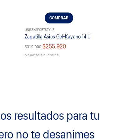
COMPRAR
UNISEX
SPORTSTYLE
2
Zapatilla Asics Gel-Kayano 14 U
$255.920
$319.900
6 cuotas sin interes
s resultados para tu
ero no te desanimes