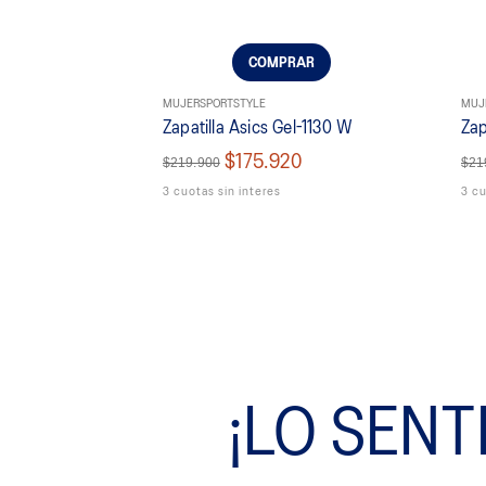
9
.
resolution
10
.
nyc
COMPRAR
MUJER
SPORTSTYLE
MUJ
Zapatilla Asics Gel-1130 W
Zap
$175.920
$219.900
$21
3 cuotas sin interes
3 cu
¡LO SENT