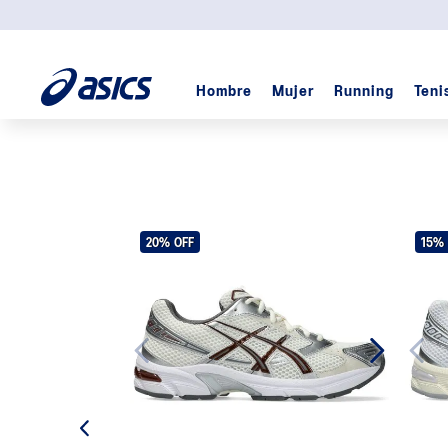
12
cuotas sin interés desde
$319.000
Hombre
Mujer
Running
Teni
TÉRMINOS MÁS BUSCADOS
1
.
padel
2
.
kayano
3
.
gel
20%
OFF
15%
4
.
gel cumulus
5
.
cumulus
6
.
skyhand
7
.
trabuco
8
.
gel-nyc