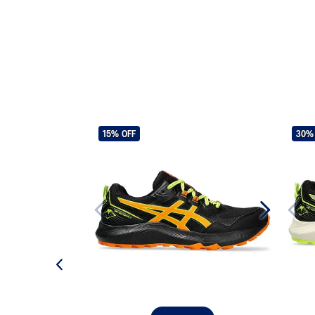
15%
OFF
30%