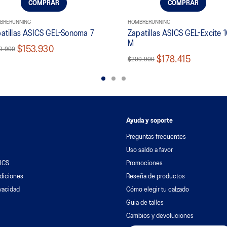
COMPRAR
COMPRAR
BRE
RUNNING
HOMBRE
RUNNING
atillas ASICS GEL-Sonoma 7
Zapatillas ASICS GEL-Excite 
M
$153.930
9.900
$178.415
$209.900
Ayuda y soporte
Preguntas frecuentes
Uso saldo a favor
ICS
Promociones
diciones
Reseña de productos
ivacidad
Cómo elegir tu calzado
Guia de talles
Cambios y devoluciones