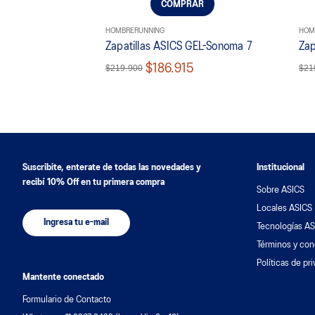
COMPRAR
HOMBRE
RUNNING
HOM
Zapatillas ASICS GEL-Sonoma 7
Zap
$186.915
$219.900
$21
Suscribite, enterate de todas las novedades y
Institucional
recibí 10% Off en tu primera compra
Sobre ASICS
Locales ASICS
Ingresa tu e-mail
Tecnologías AS
Términos y con
Políticas de pr
Mantente conectado
Formulario de Contacto