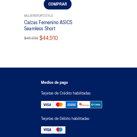
COMPRAR
MUJER
SPORTSTYLE
Calzas Femenino ASICS
Seamless Short
$44.910
$49.900
Medios de pago
Tarjetas de Crédito habilitadas:
Tarjetas de Débito habilitadas: