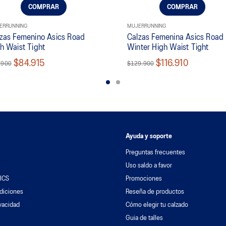
COMPRAR
COMPRAR
ER
RUNNING
MUJER
RUNNING
zas Femenino Asics Road
Calzas Femenina Asics Road
h Waist Tight
Winter High Waist Tight
$84.915
$116.910
.900
$129.900
Ayuda y soporte
Preguntas frecuentes
Uso saldo a favor
ICS
Promociones
diciones
Reseña de productos
ivacidad
Cómo elegir tu calzado
Guia de talles