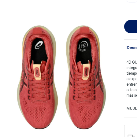
Desc
4D GU
integr
tiempo
a exp
entre
adicio
más s
MUJ