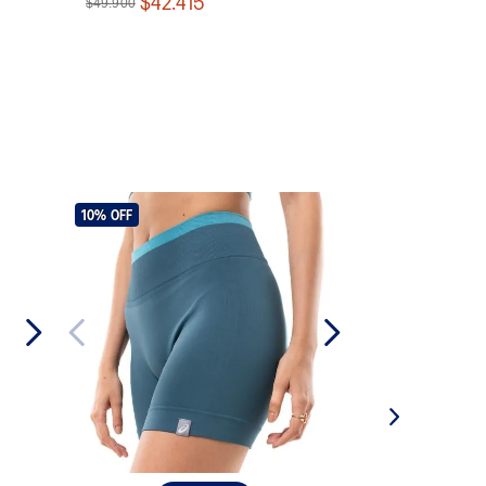
$42.415
$49.900
10%
OFF