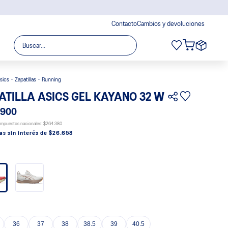
Contacto
Cambios y devoluciones
Buscar...
sics
Zapatillas
Running
ATILLA ASICS GEL KAYANO 32 W
.900
 impuestos nacionales:
$264.380
as sin interés de $26.658
36
37
38
38.5
39
40.5