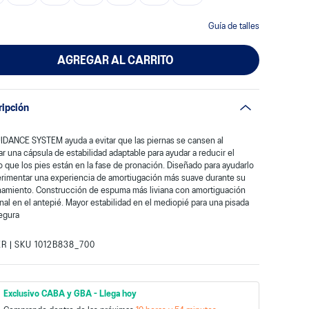
Guía de talles
AGREGAR AL CARRITO
ripción
IDANCE SYSTEM ayuda a evitar que las piernas se cansen al
ar una cápsula de estabilidad adaptable para ayudar a reducir el
 que los pies están en la fase de pronación. Diseñado para ayudarlo
erimentar una experiencia de amortiugación más suave durante su
namiento. Construcción de espuma más liviana con amortiguación
nal en el antepié. Mayor estabilidad en el mediopié para una pisada
egura
ER
SKU
1012B838_700
|
:
Exclusivo CABA y GBA
-
Llega hoy