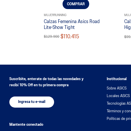
COMPRAR
MUJER
RUNNING
MUJ
Calzas Femenina Asics Road
Cal
Lite-Show Tight
Hig
$110.415
$129.900
$99
Suscribite, enterate de todas las novedades y
Institucional
recibí 10% Off en tu primera compra
Sobre ASICS
Locales ASICS
Ingresa tu e-mail
Tecnologías AS
Términos y con
Políticas de pr
Mantente conectado