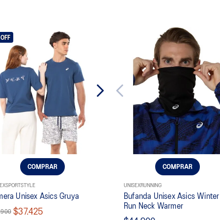
OFF
COMPRAR
COMPRAR
EX
SPORTSTYLE
UNISEX
RUNNING
era Unisex Asics Gruya
Bufanda Unisex Asics Winter
Run Neck Warmer
$37.425
.900