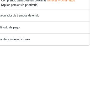
Comprando dentro de las próximas
10
horas y
54
minutos
alculador de tiempos de envío
étodo de pago
ambios y devoluciones