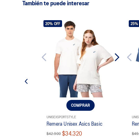
También te puede interesar
20%
OFF
25%
COMPRAR
UNISEX
SPORTSTYLE
UNIS
Remera Unisex Asics Basic
Rem
$34.320
$42.900
$49