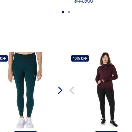
$44.900
OFF
10%
OFF