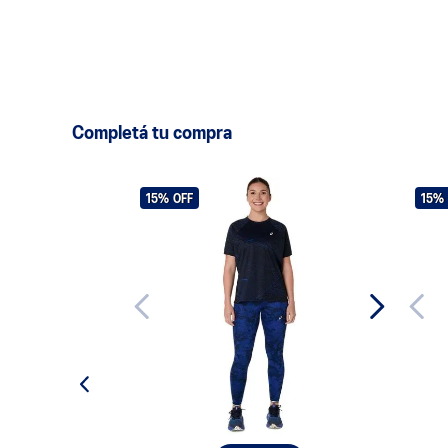
Completá tu compra
15%
OFF
15%