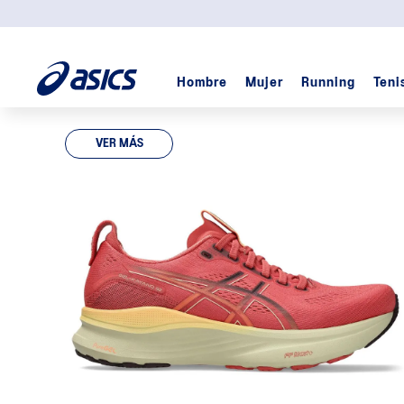
Hombre
Mujer
Running
Teni
TÉRMINOS MÁS BUSCADOS
VER MÁS
1
.
padel
2
.
kayano
3
.
skyhand
4
.
cumulus
5
.
gel
6
.
gel cumulus
7
.
trabuco
8
.
gel-nyc