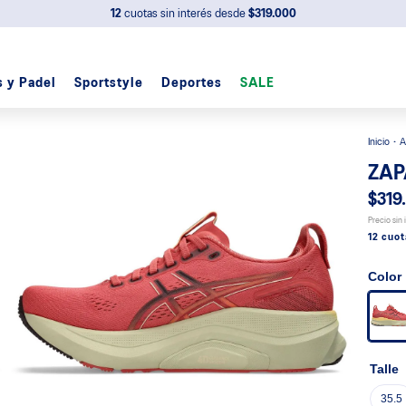
12
cuotas sin interés desde
$319.000
s y Padel
Sportstyle
Deportes
SALE
A
ZAP
$319
Precio sin
12 cuot
Color
Talle
35.5