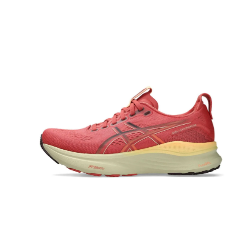
9
.
resolution
10
.
nyc