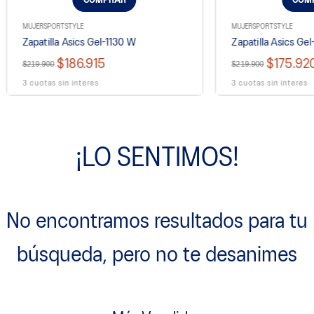
COMPRAR
COM
MUJER
SPORTSTYLE
MUJER
SPORTSTYLE
Zapatilla Asics Gel-1130 W
Zapatilla Asics Ge
$186.915
$175.92
$219.900
$219.900
3 cuotas sin interes
3 cuotas sin interes
¡LO SENTIMOS!
No encontramos resultados para tu
búsqueda, pero no te desanimes