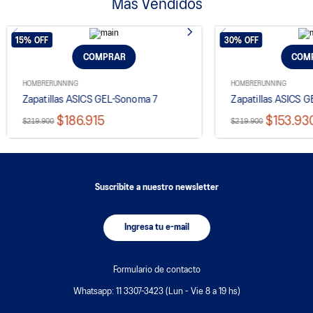
Más Vendidos
15%
OFF
30%
OFF
COMPRAR
COM
HOMBRE
RUNNING
HOMBRE
RUNNING
Zapatillas ASICS GEL-Sonoma 7
Zapatillas ASICS 
$186.915
$153.93
$219.900
$219.900
Suscribite a nuestro newsletter
Ingresa tu e-mail
Formulario de contacto
Whatsapp: 11 3307-3423 (Lun - Vie 8 a 19 hs)