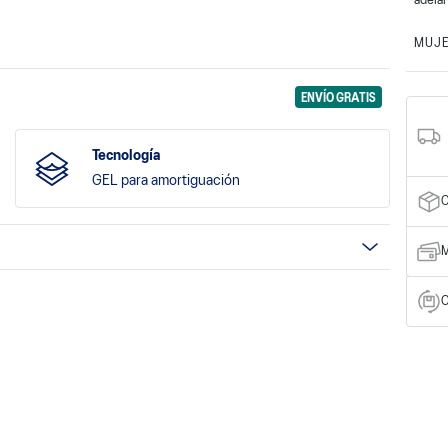
adelan
MUJ
ENVÍO GRATIS
Tecnología
GEL para amortiguación
C
M
C