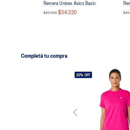
Remera Unisex Asics Basic
Rem
$34.320
$42.900
$49
Completá tu compra
20%
OFF