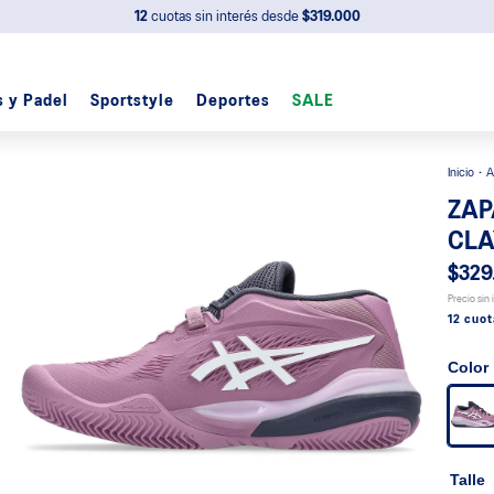
12
cuotas sin interés desde
$319.000
s y Padel
Sportstyle
Deportes
SALE
A
ZAP
CLA
$329
Precio sin
12 cuot
Color
Talle