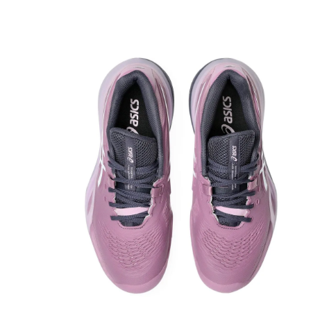
9
.
resolution
10
.
nyc