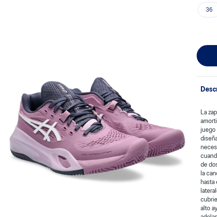
36
Desc
La zap
amorti
juego
diseña
necesi
cuand
de dos
la ca
hasta 
latera
cubrie
alto a