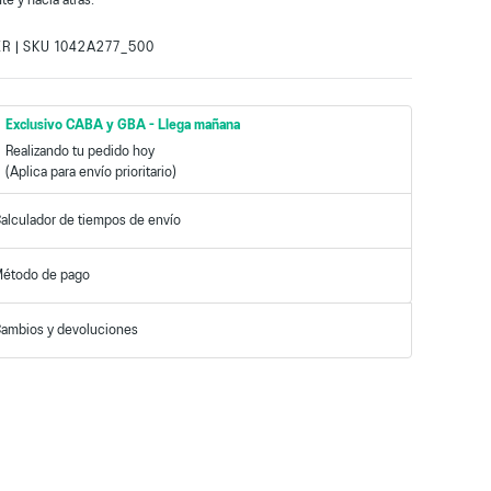
te y hacia atrás.
ER
SKU
1042A277_500
|
:
Exclusivo CABA y GBA
-
Llega mañana
Realizando tu pedido hoy
alculador de tiempos de envío
étodo de pago
ambios y devoluciones