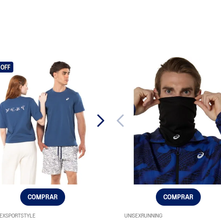
OFF
COMPRAR
COMPRAR
EX
SPORTSTYLE
UNISEX
RUNNING