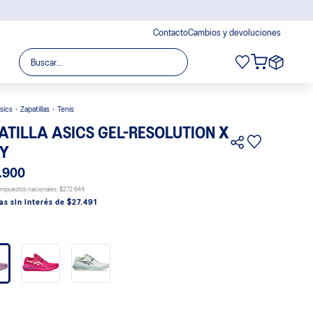
Contacto
Cambios y devoluciones
Buscar...
sics
Zapatillas
Tenis
ATILLA ASICS GEL-RESOLUTION X
Y
.900
 impuestos nacionales:
$272.644
as sin interés de $27.491