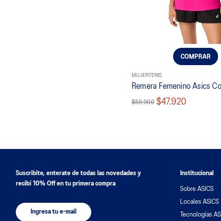
COMPRAR
MUJER
TENIS
Remera Femenino Asics Co
$47.920
$59.900
Suscribite, enterate de todas las novedades y
Institucional
recibí 10% Off en tu primera compra
Sobre ASICS
Locales ASICS
Ingresa tu e-mail
Tecnologías AS