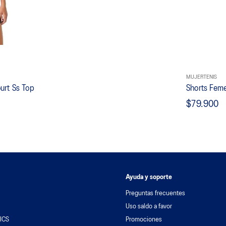
MUJER
TENIS
urt Ss Top
Shorts Feme
$79.900
Ayuda y soporte
Preguntas frecuentes
Uso saldo a favor
ICS
Promociones