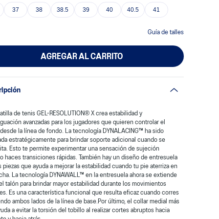
37
38
38.5
39
40
40.5
41
Guía de talles
AGREGAR AL CARRITO
ripción
atilla de tenis GEL-RESOLUTION® X crea estabilidad y
guación avanzadas para los jugadores que quieren controlar el
 desde la línea de fondo. La tecnología DYNALACING™ ha sido
da estratégicamente para brindar soporte adicional cuando se
ta. Esto te permite experimentar una sensación de sujeción
o haces transiciones rápidas. También hay un diseño de entresuela
 piezas que ayuda a mejorar la estabilidad cuando tu pie aterriza en
ncha. La tecnología DYNAWALL™ en la entresuela ahora se extiende
el talón para brindar mayor estabilidad durante los movimientos
les. Es una característica funcional que resulta eficaz cuando corres
ndo ambos lados de la línea de base.Por último, el collar medial más
yuda a evitar la torsión del tobillo al realizar cortes abruptos hacia