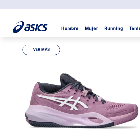
Hombre
Mujer
Running
Teni
TÉRMINOS MÁS BUSCADOS
VER MÁS
1
.
padel
2
.
kayano
3
.
cumulus
4
.
gel
5
.
skyhand
6
.
gel cumulus
7
.
trabuco
8
.
gel-nyc