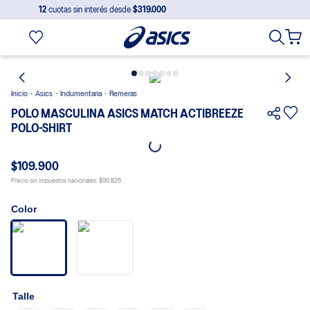
12
cuotas sin interés desde
$319.000
Asics
Indumentaria
Remeras
POLO MASCULINA ASICS MATCH ACTIBREEZE
POLO-SHIRT
$109.900
Precio sin impuestos nacionales:
$90.826
Color
Talle