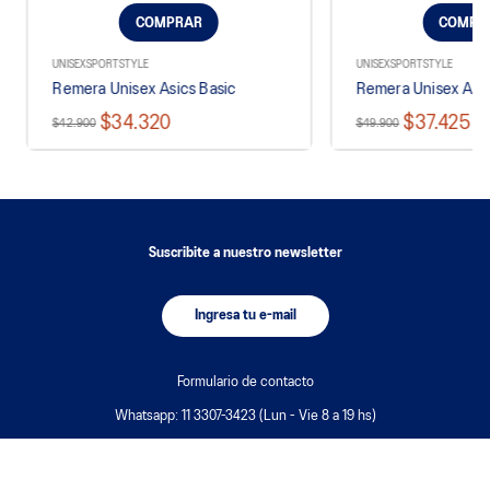
COMPRAR
COMPR
UNISEX
SPORTSTYLE
UNISEX
SPORTSTYLE
Remera Unisex Asics Basic
Remera Unisex Asi
$34.320
$37.425
$42.900
$49.900
Suscribite a nuestro newsletter
Ingresa tu e-mail
Formulario de contacto
Whatsapp: 11 3307-3423 (Lun - Vie 8 a 19 hs)