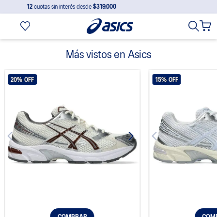
12
cuotas sin interés desde
$319.000
Más vistos en Asics
20%
OFF
15%
OFF