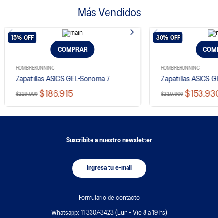
Más Vendidos
15%
OFF
30%
OFF
COMPRAR
COM
HOMBRE
RUNNING
HOMBRE
RUNNING
Zapatillas ASICS GEL-Sonoma 7
Zapatillas ASICS 
$186.915
$153.93
$219.900
$219.900
Suscribite a nuestro newsletter
Ingresa tu e-mail
Formulario de contacto
Whatsapp: 11 3307-3423 (Lun - Vie 8 a 19 hs)