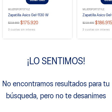
COMPRAR
COM
MUJER
SPORTSTYLE
MUJER
SPORTSTYLE
Zapatilla Asics Gel-1130 W
Zapatilla Asics Ge
$175.920
$186.91
$219.900
$219.900
3 cuotas sin interes
3 cuotas sin interes
¡LO SENTIMOS!
No encontramos resultados para tu
búsqueda, pero no te desanimes