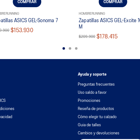
COMPRAR
COMPRAR
BRE
RUNNING
HOMBRE
RUNNING
atillas ASICS GEL-Sonoma 7
Zapatillas ASICS GEL-Excite 
M
$153.930
9.900
$178.415
$209.900
Ayuda y soporte
Preguntas frecuentes
Uso saldo a favor
ICS
Promociones
diciones
Reseña de productos
ivacidad
Cómo elegir tu calzado
Guia de talles
Cambios y devoluciones