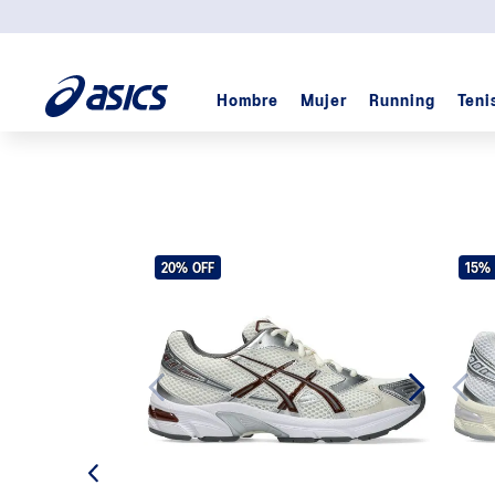
Hombre
Mujer
Running
Teni
TÉRMINOS MÁS BUSCADOS
1
.
padel
2
.
kayano
3
.
cumulus
20%
OFF
15%
4
.
gel
5
.
skyhand
6
.
gel cumulus
7
.
trabuco
8
.
gel-nyc