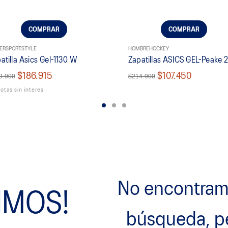
COMPRAR
COMPRAR
ER
SPORTSTYLE
HOMBRE
HOCKEY
atilla Asics Gel-1130 W
Zapatillas ASICS GEL-Peake 
$186.915
$107.450
9.900
$214.900
otas sin interes
No encontramo
IMOS!
búsqueda, p