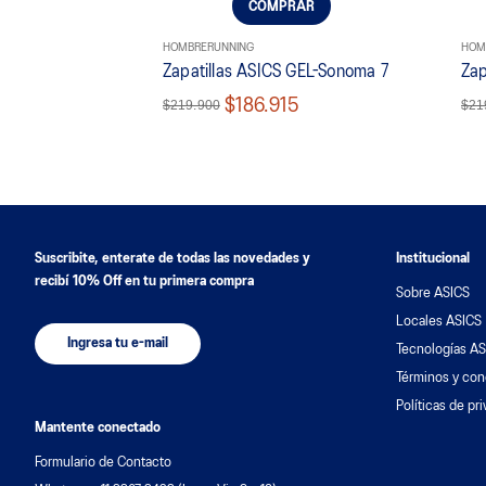
COMPRAR
HOMBRE
RUNNING
HOM
Zapatillas ASICS GEL-Sonoma 7
Zap
$186.915
$219.900
$21
Suscribite, enterate de todas las novedades y
Institucional
recibí 10% Off en tu primera compra
Sobre ASICS
Locales ASICS
Ingresa tu e-mail
Tecnologías AS
Términos y con
Políticas de pr
Mantente conectado
Formulario de Contacto