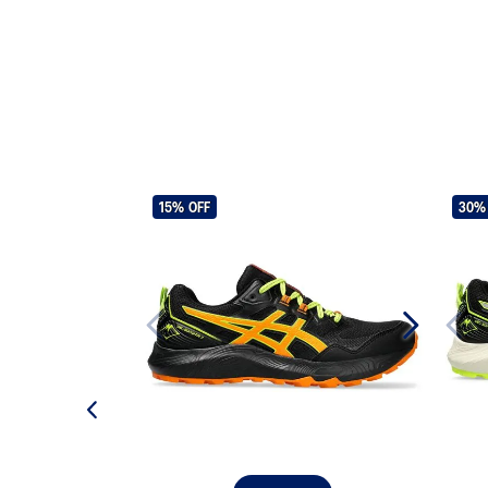
15%
OFF
30%