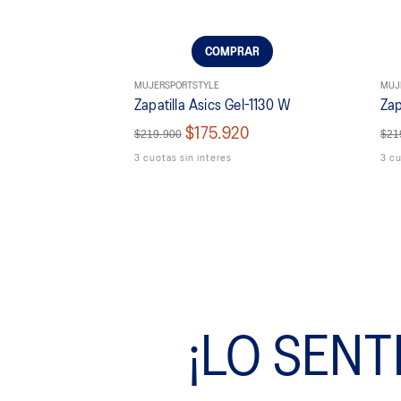
9
.
resolution
10
.
nyc
COMPRAR
MUJER
SPORTSTYLE
MUJ
Zapatilla Asics Gel-1130 W
Zap
$175.920
$219.900
$21
3 cuotas sin interes
3 cu
¡LO SENT