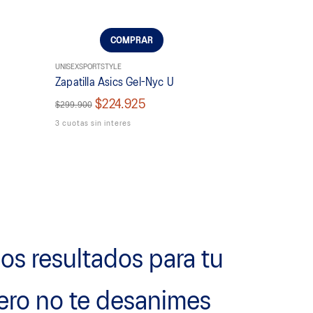
COMPRAR
UNISEX
SPORTSTYLE
2
Zapatilla Asics Gel-Nyc U
$224.925
$299.900
3 cuotas sin interes
s resultados para tu
ero no te desanimes