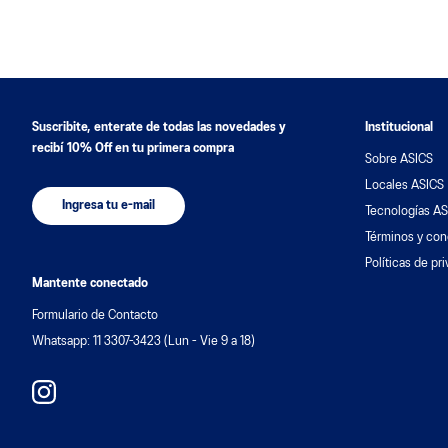
9
.
resolution
10
.
nyc
Suscribite, enterate de todas las novedades y
Institucional
recibí 10% Off en tu primera compra
Sobre ASICS
Locales ASICS
Ingresa tu e-mail
Tecnologías AS
Términos y con
Políticas de pr
Mantente conectado
Formulario de Contacto
Whatsapp: 11 3307-3423 (Lun - Vie 9 a 18)