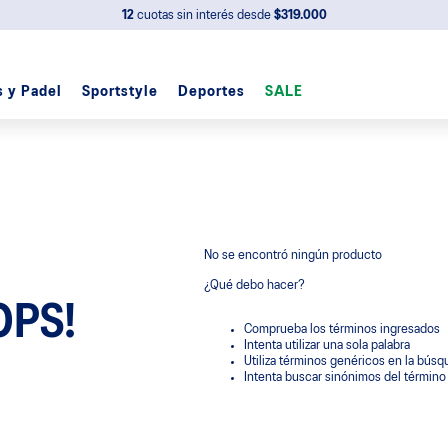
12
cuotas sin interés desde
$319.000
s y Padel
Sportstyle
Deportes
SALE
No se encontró ningún producto
¿Qué debo hacer?
OPS!
Comprueba los términos ingresados
Intenta utilizar una sola palabra
Utiliza términos genéricos en la bús
Intenta buscar sinónimos del términ