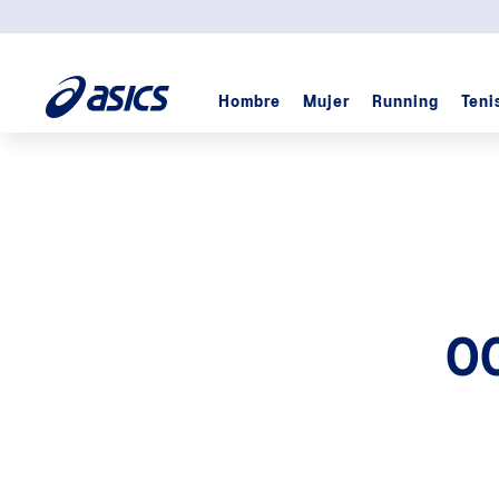
Hombre
Mujer
Running
Teni
TÉRMINOS MÁS BUSCADOS
1
.
padel
2
.
kayano
3
.
cumulus
4
.
gel
5
.
skyhand
O
6
.
gel cumulus
7
.
trabuco
8
.
gel-nyc