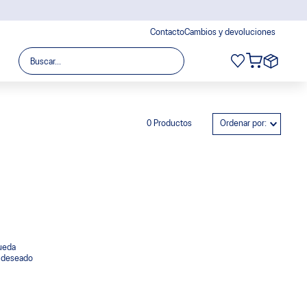
Contacto
Cambios y devoluciones
Buscar...
0
Productos
Ordenar por
queda
o deseado