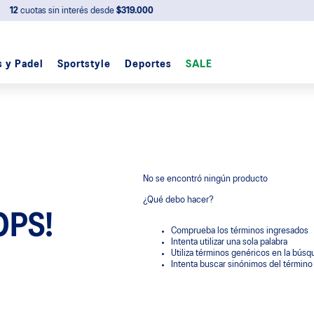
3 cuotas sin interés
desde
$200.000
s y Padel
Sportstyle
Deportes
SALE
No se encontró ningún producto
¿Qué debo hacer?
OPS!
Comprueba los términos ingresados
Intenta utilizar una sola palabra
Utiliza términos genéricos en la bús
Intenta buscar sinónimos del términ