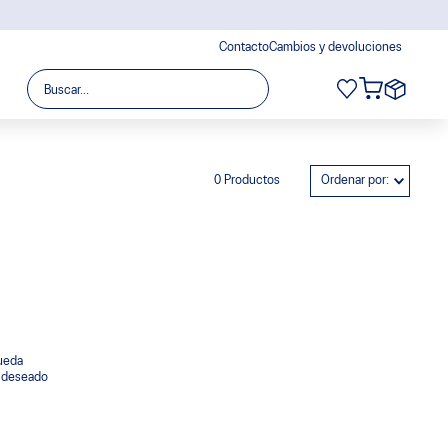
Contacto
Cambios y devoluciones
Buscar...
0
Productos
Ordenar por
queda
o deseado