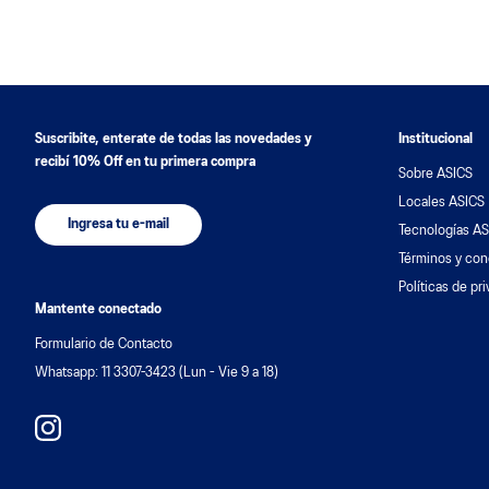
9
.
resolution
10
.
nyc
Suscribite, enterate de todas las novedades y
Institucional
recibí 10% Off en tu primera compra
Sobre ASICS
Locales ASICS
Ingresa tu e-mail
Tecnologías AS
Términos y con
Políticas de pr
Mantente conectado
Formulario de Contacto
Whatsapp: 11 3307-3423 (Lun - Vie 9 a 18)