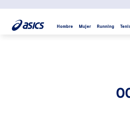
12
cuotas sin interés desde
$319.000
Hombre
Mujer
Running
Teni
TÉRMINOS MÁS BUSCADOS
1
.
padel
2
.
kayano
3
.
cumulus
4
.
gel
5
.
skyhand
O
6
.
gel cumulus
7
.
trabuco
8
.
gel-nyc