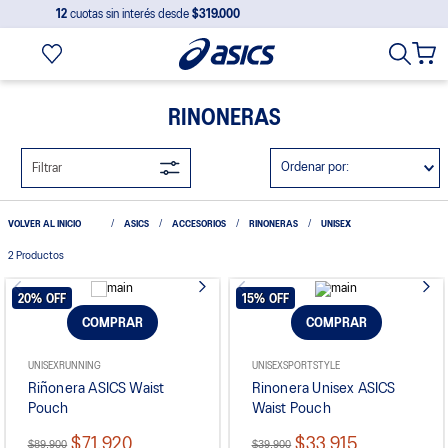
12
cuotas sin interés desde
$319.000
RINONERAS
Ordenar por
Filtrar
ASICS
ACCESORIOS
RINONERAS
UNISEX
2
Productos
20%
OFF
15%
OFF
COMPRAR
COMPRAR
UNISEX
RUNNING
UNISEX
SPORTSTYLE
Riñonera ASICS Waist
Rinonera Unisex ASICS
Pouch
Waist Pouch
$71.920
$33.915
$89.900
$39.900