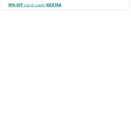
10% OFF
con el cupón
10EXTRA
Has visto todos los
3
productos
Suscribite a nuestro newsletter
Ingresa tu e-mail
Formulario de contacto
Whatsapp: 11 3307-3423 (Lun - Vie 8 a 19 hs)