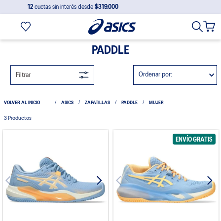
12
cuotas sin interés desde
$319.000
PADDLE
Ordenar por
Filtrar
ASICS
ZAPATILLAS
PADDLE
MUJER
3
Productos
ENVÍO GRATIS