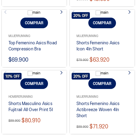
20%
OFF
COMPRAR
COMPRAR
MUJER
RUNNING
MUJER
RUNNING
Top Femenino Asics Road
Shorts Femenino Asics
Compression Bra
Icon 4In Short
$69.900
$63.920
$79.900
10%
OFF
20%
OFF
COMPRAR
COMPRAR
HOMBRE
RUNNING
MUJER
RUNNING
Shorts Masculino Asics
Shorts Femenino Asics
Fujitrail All Over Print 5I
Actibreeze Woven 4In
Short
$80.910
$89.900
$71.920
$89.900