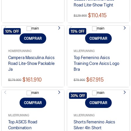
Road Lite-Show Tight
$110.415
$129.900
10%
OFF
15%
OFF
COMPRAR
COMPRAR
HOMBRE
RUNNING
MUJER
RUNNING
Campera Masculina Asics
Top Femenino Asics
Road Lite-Show Packable
Training Core Asics Logo
Ja
Bra
$161.910
$67.915
$179.900
$79.900
30%
OFF
COMPRAR
COMPRAR
MUJER
RUNNING
MUJER
RUNNING
Top ASICS Road
Shorts Femenino Asics
Combination
Silver 4In Short