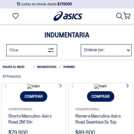
12
cuotas sin interés desde
$319.000
INDUMENTARIA
Ordenar por
Filtrar
INDUMENTARIA
RUNNING
43
Productos
COMPRAR
COMPRAR
HOMBRE
RUNNING
HOMBRE
RUNNING
Shorts Masculino Asics
Remera Masculina Asics
Road 2N1 5In
Road Seamless Ss Top
$79.900
$89.900