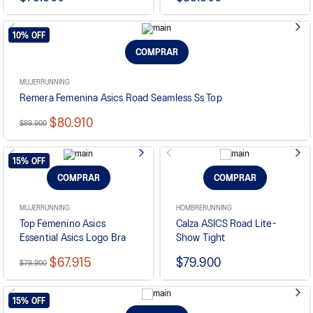
10%
OFF
COMPRAR
MUJER
RUNNING
Remera Femenina Asics Road Seamless Ss Top
$80.910
$89.900
15%
OFF
COMPRAR
COMPRAR
MUJER
RUNNING
HOMBRE
RUNNING
Top Femenino Asics
Calza ASICS Road Lite-
Essential Asics Logo Bra
Show Tight
$67.915
$79.900
$79.900
15%
OFF