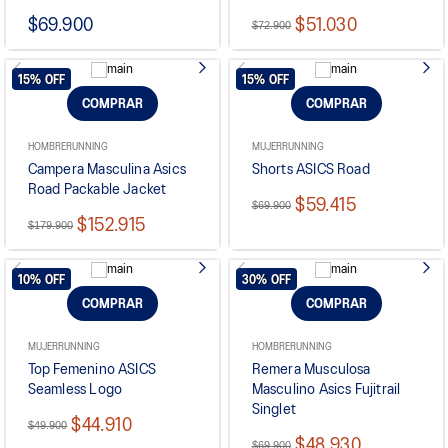
$69.900
$51.030
$72.900
15%
OFF
15%
OFF
COMPRAR
COMPRAR
HOMBRE
RUNNING
MUJER
RUNNING
Campera Masculina Asics
Shorts ASICS Road
Road Packable Jacket
$59.415
$69.900
$152.915
$179.900
10%
OFF
30%
OFF
COMPRAR
COMPRAR
MUJER
RUNNING
HOMBRE
RUNNING
Top Femenino ASICS
Remera Musculosa
Seamless Logo
Masculino Asics Fujitrail
Singlet
$44.910
$49.900
$48.930
$69.900