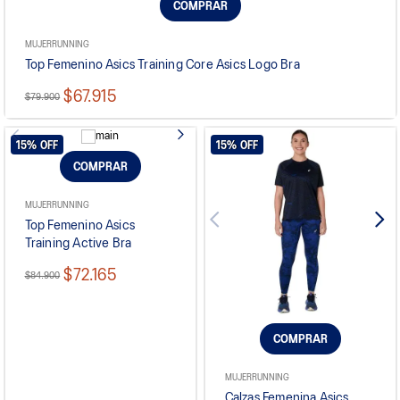
COMPRAR
MUJER
RUNNING
Top Femenino Asics Training Core Asics Logo Bra
$67.915
$79.900
15%
OFF
15%
OFF
COMPRAR
MUJER
RUNNING
Top Femenino Asics
Training Active Bra
$72.165
$84.900
COMPRAR
MUJER
RUNNING
Calzas Femenina Asics