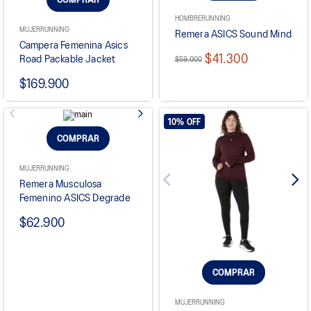
COMPRAR
HOMBRE
RUNNING
MUJER
RUNNING
Remera ASICS Sound Mind
Campera Femenina Asics
$41.300
Road Packable Jacket
$59.000
$169.900
10%
OFF
COMPRAR
MUJER
RUNNING
Remera Musculosa
Femenino ASICS Degrade
$62.900
COMPRAR
MUJER
RUNNING