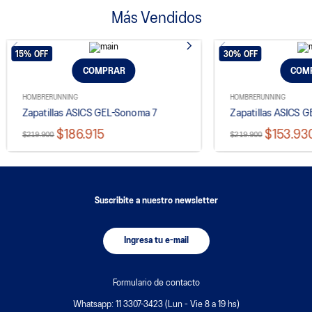
Más Vendidos
15%
OFF
30%
OFF
COMPRAR
COM
HOMBRE
RUNNING
HOMBRE
RUNNING
Zapatillas ASICS GEL-Sonoma 7
Zapatillas ASICS 
$186.915
$153.93
$219.900
$219.900
Suscribite a nuestro newsletter
Ingresa tu e-mail
Formulario de contacto
Whatsapp: 11 3307-3423 (Lun - Vie 8 a 19 hs)