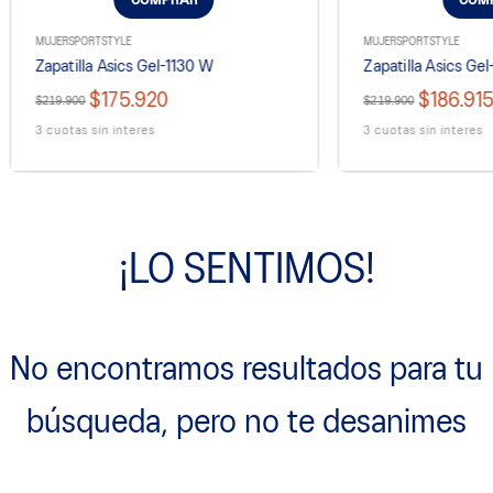
COMPRAR
COM
MUJER
SPORTSTYLE
MUJER
SPORTSTYLE
Zapatilla Asics Gel-1130 W
Zapatilla Asics Ge
$175.920
$186.91
$219.900
$219.900
3 cuotas sin interes
3 cuotas sin interes
¡LO SENTIMOS!
No encontramos resultados para tu
búsqueda, pero no te desanimes