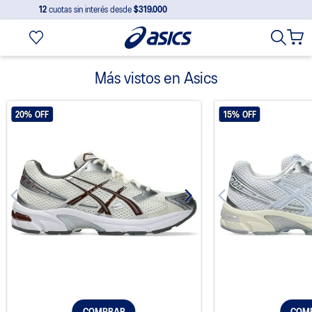
12
cuotas sin interés desde
$319.000
Más vistos en Asics
20%
OFF
15%
OFF