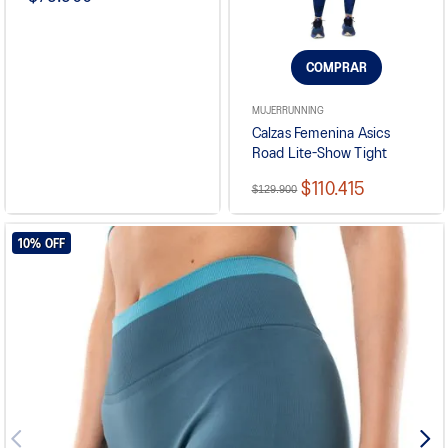
COMPRAR
MUJER
RUNNING
Calzas Femenina Asics
Road Lite-Show Tight
$110.415
$129.900
10%
OFF