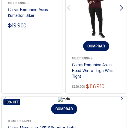
MUJER
RUNNING
Calzas Femenino Asics
Kumadori Biker
$49.900
COMPRAR
MUJER
RUNNING
Calzas Femenina Asics
Road Winter High Waist
Tight
$116.910
$129.900
10%
OFF
COMPRAR
HOMBRE
RUNNING
Calzas Masculino ASICS Sprinter Tight