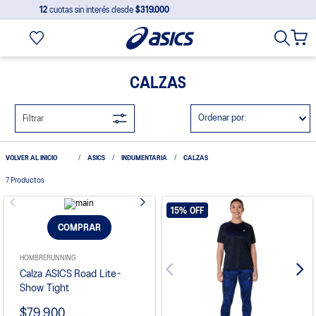
12
cuotas sin interés desde
$319.000
CALZAS
Ordenar por
Filtrar
ASICS
INDUMENTARIA
CALZAS
7
Productos
15%
OFF
COMPRAR
HOMBRE
RUNNING
Calza ASICS Road Lite-
Show Tight
$79.900