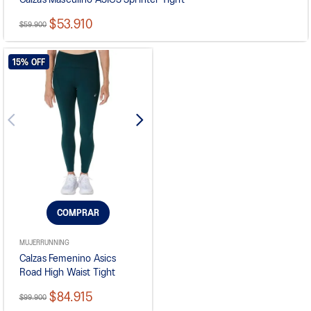
$53.910
$59.900
15%
OFF
COMPRAR
MUJER
RUNNING
Calzas Femenino Asics
Road High Waist Tight
$84.915
$99.900